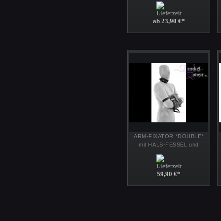
Aluminium mit Gummizug
Schnellverschluss
ab 23,90 €
*
ARM-FIXATOR *DOUBLE*
mit HALS-FESSEL und
METALL-KETTE - Leder-
Fessel Fixierung Werkzeug
Slave Tool
59,90 €
*