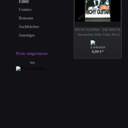
Filme
Comics
Romane
Sachbücher
RICHY GUITAR - DIE ÄRZTE
- Deutscher 80er Punk Rock
Sonstiges
Film Kult-DVD
8,99 €
*
Preis eingrenzen:
bis