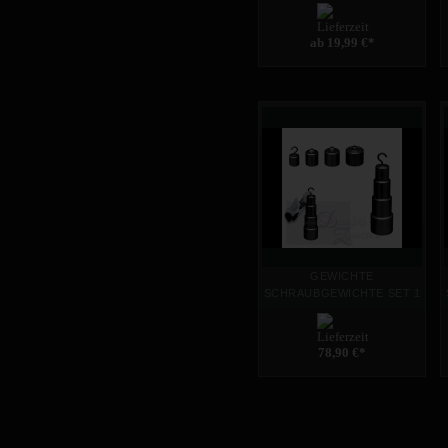
*STRONG MAN* - div.
Stretcher Leder-Gewichte
wählbar
ab 19,99 €
*
GEWICHTE
SCHRAUBGEWICHTE SET 1
- 500g - 0,5kg - Haken-
Gewichte schraubbar
78,90 €
*