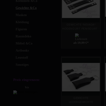
Klemmen &Co
Gewichte &Co
Masken
Kleidung
GEWICHTE *NEVADA*
HODENGURT PENISGURT -
Figuren
Stretcher Leder-Gewichte
Raumdeko
wählbar
ab 19,99 €
*
Möbel &Co
Artbooks
Lesestoff
Sonstiges
Preis eingrenzen:
bis
GEWICHTE
LEDERGEWICHTE