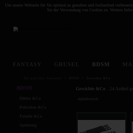
Um unsere Webseite für Sie optimal zu gestalten und fortlaufend verbesse
Sie der Verwendung von Cookies zu. Weitere Infor
FANTASY
GRUSEL
BDSM
MA
>
>
Sie sind hier:
Startseite
BDSM
Gewichte &Co
BDSM
Gewichte &Co
24 Artikel 
Dildos &Co
alphabetisch
Peitschen &Co
Fesseln &Co
Spielzeug