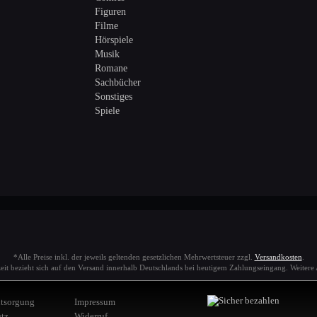
Figuren
Filme
Hörspiele
Musik
Romane
Sachbücher
Sonstiges
Spiele
*Alle Preise inkl. der jeweils geltenden gesetzlichen Mehrwertsteuer zzgl.
Versandkosten
.
zeit bezieht sich auf den Versand innerhalb Deutschlands bei heutigem Zahlungseingang. Weiter
ntsorgung
Impressum
tz
Widerruf