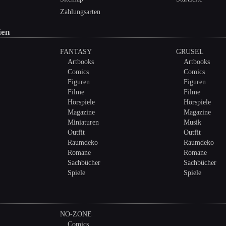
Zahlungsarten
ien
FANTASY
GRUSEL
Artbooks
Artbooks
Comics
Comics
Figuren
Figuren
Filme
Filme
Hörspiele
Hörspiele
Magazine
Magazine
Miniaturen
Musik
Outfit
Outfit
Raumdeko
Raumdeko
Romane
Romane
Sachbücher
Sachbücher
Spiele
Spiele
NO-ZONE
Comics