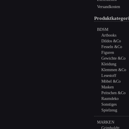
Versandkosten
Produktkategor
BDSM
Artbooks
Dildos &Co
Fesseln &Co
Figuren
Gewichte &Co
Kleidung
Klemmen &Co
Lesestoff
Möbel &Co
Masken
Peitschen &Co
Raumdeko
Sonstiges
Spielzeug
MARKEN
Grimboldtt