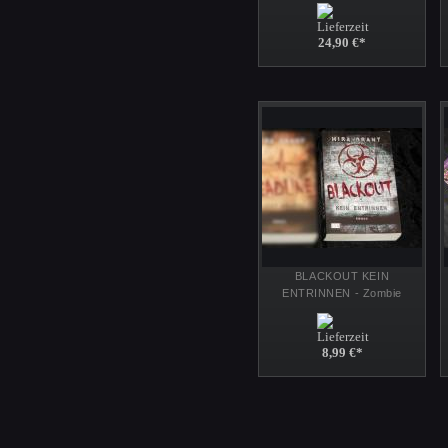
Endzeit Romane - 2. Wahl
Taschenbuch Reihe - Heyne
24,90 €
*
BLACKOUT KEIN
ENTRINNEN - Zombie
Dystopie Endzeit Roman - SC
Taschenbuch v. Mira Grant
8,99 €
*