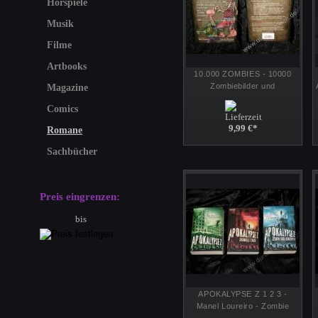
Hörspiele
Musik
Filme
Artbooks
10.000 ZOMBIES - 10000
Zombiebilder und
Magazine
Geschichten - Illustrationen
Comics
HC Buch Ringbuch - Komet
9,99 €
*
Romane
Sachbücher
Preis eingrenzen:
bis
APOKALYPSE Z 1 2 3 -
Manel Loureiro - Zombie