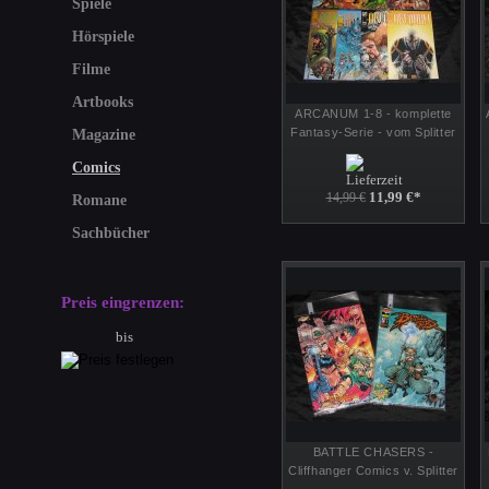
Spiele
Hörspiele
Filme
Artbooks
ARCANUM 1-8 - komplette
Fantasy-Serie - vom Splitter
Magazine
Verlag
Comics
11,99 €
*
14,99 €
Romane
Sachbücher
Preis eingrenzen:
bis
BATTLE CHASERS -
Cliffhanger Comics v. Splitter