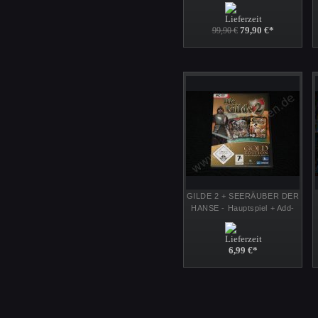
Figuren 1/72 28mm von
Zvezda
79,90 €
*
99,90 €
GILDE 2 + SEERÄUBER DER
HANSE - Hauptspiel + Add-
On - PC Gold Edition -
Mittelalter
6,99 €
*