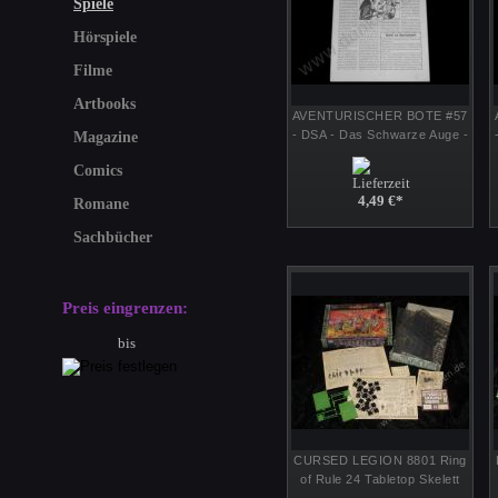
Spiele
Hörspiele
Filme
Artbooks
AVENTURISCHER BOTE #57
- DSA - Das Schwarze Auge -
Magazine
Fantasy Rollenspiel
Comics
4,49 €
*
Romane
Sachbücher
Preis eingrenzen:
bis
CURSED LEGION 8801 Ring
of Rule 24 Tabletop Skelett