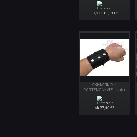
REIHIG - cooles
Echtlederarmband
19,99 €
*
23,90 €
ARMBAND MIT
PORTEMONNAIE - Leder
Arm-Band mit
Reißverschluss Fach Tasche
- Mode + Werkzeug
ab 27,90 €
*