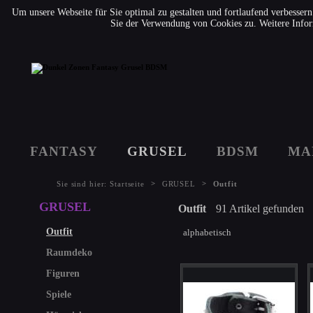
Um unsere Webseite für Sie optimal zu gestalten und fortlaufend verbesse
Sie der Verwendung von Cookies zu. Weitere Infor
FANTASY
GRUSEL
BDSM
MA
>
>
Sie sind hier:
Startseite
GRUSEL
Outfit
GRUSEL
Outfit
91 Artikel gefunden
Outfit
alphabetisch
Raumdeko
Figuren
Spiele