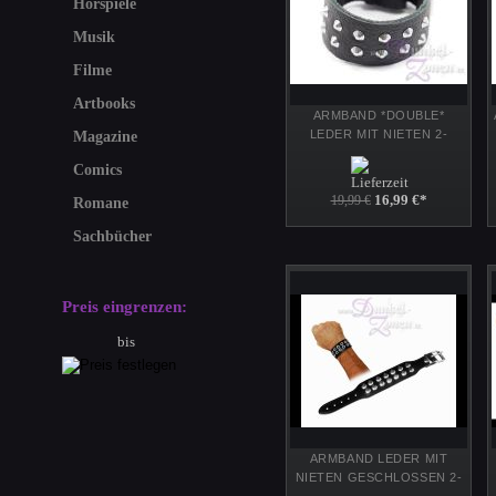
Hörspiele
Musik
Filme
Artbooks
ARMBAND *DOUBLE*
LEDER MIT NIETEN 2-
Magazine
REIHIG - schwarzes
Comics
Lederarmband
16,99 €
*
19,99 €
Romane
Sachbücher
Preis eingrenzen:
bis
ARMBAND LEDER MIT
NIETEN GESCHLOSSEN 2-