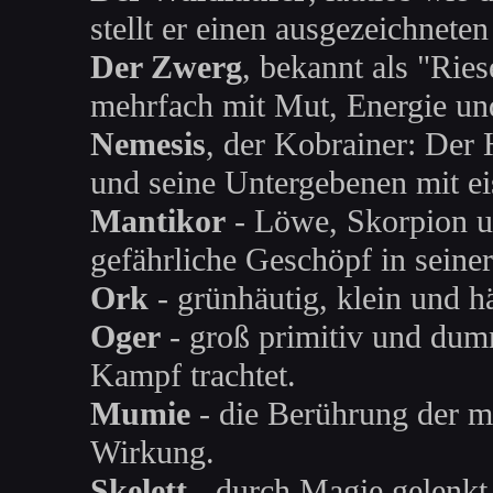
stellt er einen ausgezeichnete
Der Zwerg
, bekannt als "Rie
mehrfach mit Mut, Energie und
Nemesis
, der Kobrainer: Der 
und seine Untergebenen mit ei
Mantikor
- Löwe, Skorpion u
gefährliche Geschöpf in seiner
Ork
- grünhäutig, klein und h
Oger
- groß primitiv und dum
Kampf trachtet.
Mumie
- die Berührung der mä
Wirkung.
Skelett
- durch Magie gelenkt 