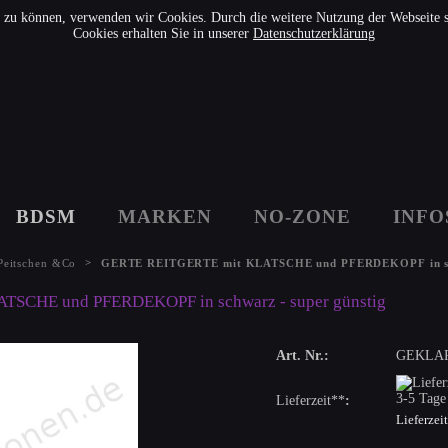
rn zu können, verwenden wir Cookies. Durch die weitere Nutzung der Webseite
Cookies erhalten Sie in unserer
Datenschutzerklärung
BDSM
MARKEN
NO-ZONE
INFO
>
Peitschen &Co
GERTE REITGERTE mit KLATSCHE und PFERDEKOPF in sch
SCHE und PFERDEKOPF in schwarz - super günstig
Art. Nr.:
GEKLAP
3-5 Tage
Lieferzeit**
:
Lieferzei