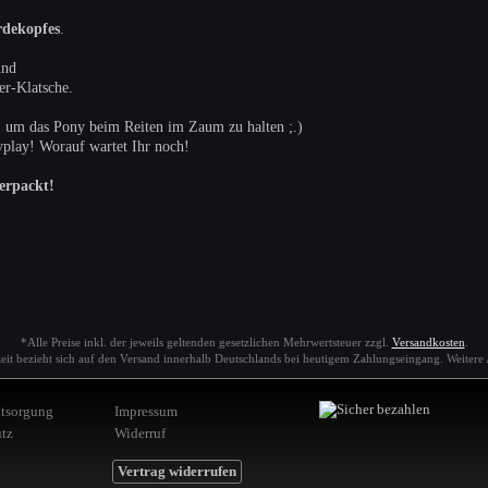
rdekopfes
.
und
er-Klatsche.
l, um das Pony beim Reiten im Zaum zu halten ;.)
yplay! Worauf wartet Ihr noch!
erpackt!
*Alle Preise inkl. der jeweils geltenden gesetzlichen Mehrwertsteuer zzgl.
Versandkosten
.
zeit bezieht sich auf den Versand innerhalb Deutschlands bei heutigem Zahlungseingang. Weiter
ntsorgung
Impressum
tz
Widerruf
Vertrag widerrufen