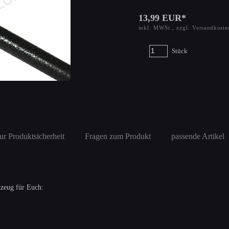
13,99 EUR*
inkl. MWSt., zzgl.
Versandkoste
Stück
ur Produktsicherheit
Fragen zum Produkt
passende Artikel
kzeug für Euch: