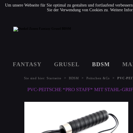
Um unsere Webseite für Sie optimal zu gestalten und fortlaufend verbesse
Sie der Verwendung von Cookies zu. Weitere Infor
FANTASY
GRUSEL
BDSM
MA
>
>
>
Sie sind hier:
Startseite
BDSM
Peitschen &Co
PVC-PEI
PVC-PEITSCHE *PRO STAFF* MIT STAHL-GRIFF - 